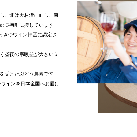
し、北は大村湾に面し、南
郡長与町に接しています。
」とぎつワイン特区に認定さ
く昼夜の寒暖差が大きい立
を受けたぶどう農園です。
つワインを日本全国へお届け