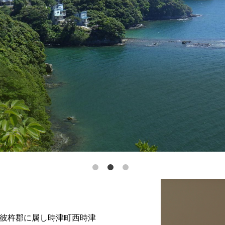
彼杵郡に属し時津町西時津